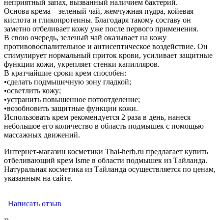
неприятный запах, вызванный наличием бактерий.
Основа крема – зеленый чай, жемчужная пудра, койевая
кислота и гликопротеины. Благодаря такому составу он
заметно отбеливает кожу уже после первого применения.
В свою очередь, зеленый чай оказывает на кожу
противовоспалительное и антисептическое воздействие. Он
стимулирует нормальный приток крови, усиливает защитные
функции кожи, укрепляет стенки капилляров.
В кратчайшие сроки крем способен:
•сделать подмышечную зону гладкой;
•осветлить кожу;
•устранить повышенное потоотделение;
•возобновить защитные функции кожи.
Использовать крем рекомендуется 2 раза в день, нанеся
небольшое его количество в область подмышек с помощью
массажных движений.
Интернет-магазин косметики Thai-herb.ru предлагает купить
отбеливающий крем Isme в области подмышек из Тайланда.
Натуральная косметика из Тайланда осуществляется по ценам,
указанным на сайте.
Написать отзыв